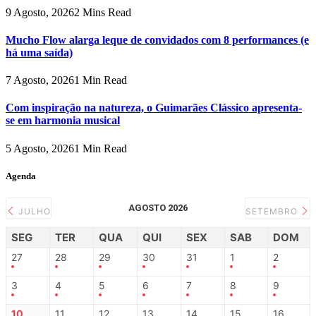
9 Agosto, 2026
2 Mins Read
Mucho Flow alarga leque de convidados com 8 performances (e
há uma saída)
7 Agosto, 2026
1 Min Read
Com inspiração na natureza, o Guimarães Clássico apresenta-
se em harmonia musical
5 Agosto, 2026
1 Min Read
Agenda
AGOSTO 2026
JULHO
SETEMBRO
SEG
TER
QUA
QUI
SEX
SAB
DOM
27
28
29
30
31
1
2
3
4
5
6
7
8
9
10
11
12
13
14
15
16