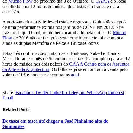
do
Mucho Flow
do próximo dia 8 de Outubro. O
CAAA
é o local
escolhido para 12 horas de música de artistas em franca e clara
ascensão.
A norte-americana Nite Jewel está de regresso a Guimarães depois
de uma performance eximia nos jardins do CCVF em 2012. Nite
traz um Liquid Cool, muito bem acarinhado pela critica. O
Mucho
Flow
de 2016 não se fica pelo seu nome internacional e convoca
ainda as duplas Memória de Peixe e Bruxas/Cobras.
Estas três confirmações juntam-se a Toulouse, Naked e Blanck
Mass. Durante o mês de Setembro, o cartaz fica completo para as 12
horas de música nos dois palcos do
CAAA Centro para os Assuntos
da Arte e da Arquitectura
. Os bilhetes já se encontram à venda pelo
valor de 10€ e pode ser encontrados
aqui
.
Share.
Facebook
Twitter
LinkedIn
Telegram
WhatsApp
Pinterest
Email
Related
Posts
De tasca em tasca até chegar a José Pinhal no alto de
Guimarães