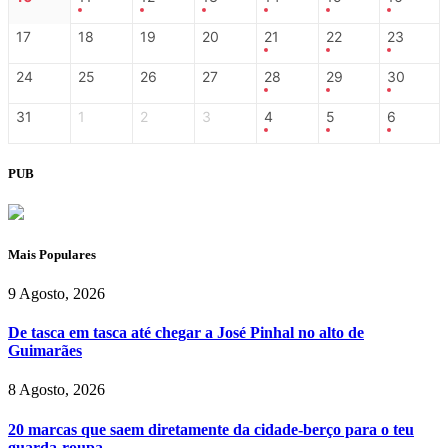
17
18
19
20
21
22
23
24
25
26
27
28
29
30
31
1
2
3
4
5
6
PUB
Mais Populares
9 Agosto, 2026
De tasca em tasca até chegar a José Pinhal no alto de
Guimarães
8 Agosto, 2026
20 marcas que saem diretamente da cidade-berço para o teu
guarda-roupa