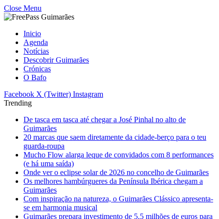
Close Menu
Inicio
Agenda
Notícias
Descobrir Guimarães
Crónicas
O Bafo
Facebook
X (Twitter)
Instagram
Trending
De tasca em tasca até chegar a José Pinhal no alto de
Guimarães
20 marcas que saem diretamente da cidade-berço para o teu
guarda-roupa
Mucho Flow alarga leque de convidados com 8 performances
(e há uma saída)
Onde ver o eclipse solar de 2026 no concelho de Guimarães
Os melhores hambúrgueres da Península Ibérica chegam a
Guimarães
Com inspiração na natureza, o Guimarães Clássico apresenta-
se em harmonia musical
Guimarães prepara investimento de 5,5 milhões de euros para