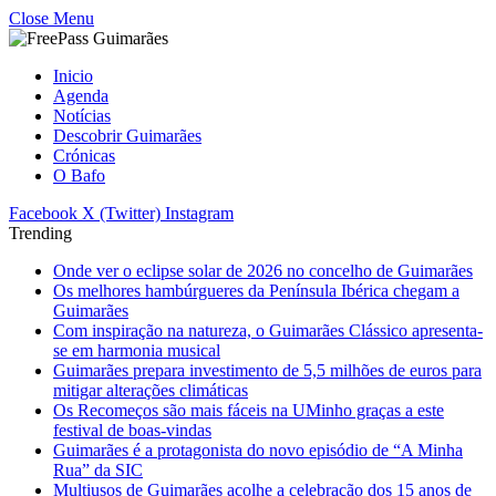
Close Menu
Inicio
Agenda
Notícias
Descobrir Guimarães
Crónicas
O Bafo
Facebook
X (Twitter)
Instagram
Trending
Onde ver o eclipse solar de 2026 no concelho de Guimarães
Os melhores hambúrgueres da Península Ibérica chegam a
Guimarães
Com inspiração na natureza, o Guimarães Clássico apresenta-
se em harmonia musical
Guimarães prepara investimento de 5,5 milhões de euros para
mitigar alterações climáticas
Os Recomeços são mais fáceis na UMinho graças a este
festival de boas-vindas
Guimarães é a protagonista do novo episódio de “A Minha
Rua” da SIC
Multiusos de Guimarães acolhe a celebração dos 15 anos de