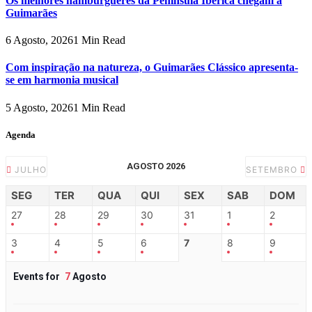
Os melhores hambúrgueres da Península Ibérica chegam a
Guimarães
6 Agosto, 2026
1 Min Read
Com inspiração na natureza, o Guimarães Clássico apresenta-
se em harmonia musical
5 Agosto, 2026
1 Min Read
Agenda
AGOSTO 2026
JULHO
SETEMBRO
SEG
TER
QUA
QUI
SEX
SAB
DOM
27
28
29
30
31
1
2
3
4
5
6
7
8
9
Events for
7
Agosto