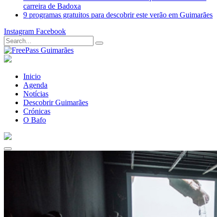
carreira de Badoxa
9 programas gratuitos para descobrir este verão em Guimarães
Instagram
Facebook
Inicio
Agenda
Notícias
Descobrir Guimarães
Crónicas
O Bafo