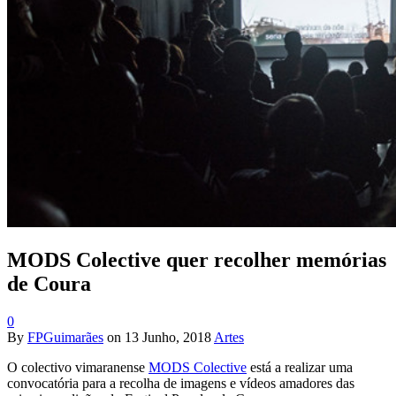
MODS Colective quer recolher memórias
de Coura
0
By
FPGuimarães
on
13 Junho, 2018
Artes
O colectivo vimaranense
MODS Colective
está a realizar uma
convocatória para a recolha de imagens e vídeos amadores das