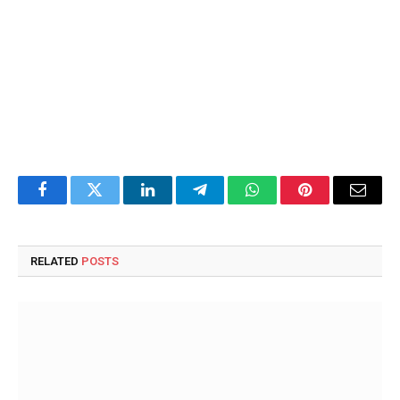
Facebook
Twitter
LinkedIn
Telegram
WhatsApp
Pinterest
Email
RELATED
POSTS