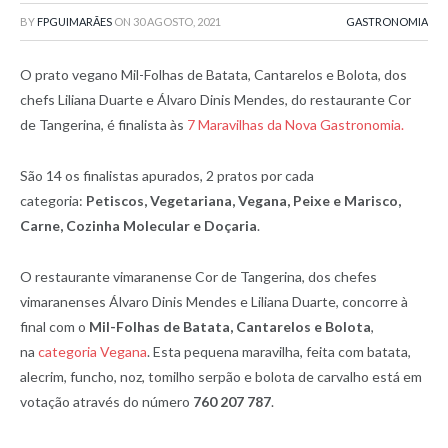
BY
FPGUIMARÃES
ON
30 AGOSTO, 2021
GASTRONOMIA
O prato vegano Mil-Folhas de Batata, Cantarelos e Bolota, dos
chefs Liliana Duarte e Álvaro Dinis Mendes, do restaurante Cor
de Tangerina, é finalista às
7 Maravilhas da Nova Gastronomia.
São 14 os finalistas apurados, 2 pratos por cada
categoria:
Petiscos, Vegetariana, Vegana, Peixe e Marisco,
Carne, Cozinha Molecular e Doçaria
.
O restaurante vimaranense Cor de Tangerina, dos chefes
vimaranenses Álvaro Dinis Mendes e Liliana Duarte, concorre à
final com o
Mil-Folhas de
Batata, Cantarelos e Bolota
,
na
categoria Vegana
. Esta pequena maravilha, feita com batata,
alecrim, funcho, noz, tomilho serpão e bolota de carvalho está em
votação através do número
760 207 787
.