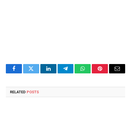
Facebook
Twitter
LinkedIn
Telegram
WhatsApp
Pinterest
Email
RELATED
POSTS