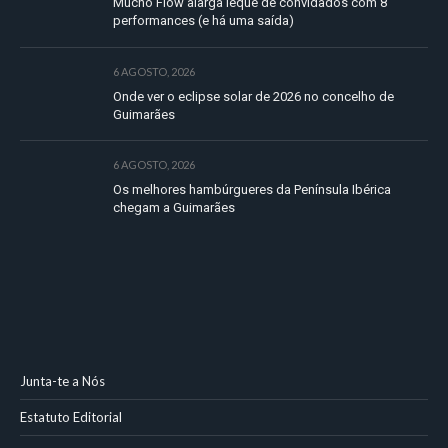
Mucho Flow alarga leque de convidados com 8
performances (e há uma saída)
6 AGOSTO, 2026
Onde ver o eclipse solar de 2026 no concelho de
Guimarães
6 AGOSTO, 2026
Os melhores hambúrgueres da Península Ibérica
chegam a Guimarães
Junta-te a Nós
Estatuto Editorial