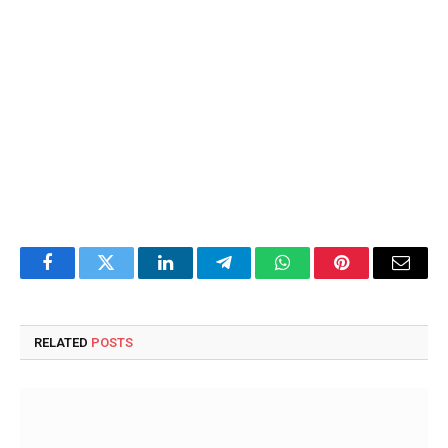
Facebook
Twitter
LinkedIn
Telegram
WhatsApp
Pinterest
Email
RELATED
POSTS