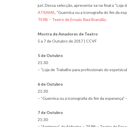
jurí. Dessa selecção, apresenta-se na final a “Loja 
ATRAMA
, “Guernica ou a iconografia do fim da es
TERB – Teatro de Ensaio Raul Brandão
.
Mostra de Amadores de Teatro
5 a 7 de Outubro de 2017 | CCVF
5 de Outubro
21:30
– “Loja de Trabalho para profissionais do espetác
6 de Outubro
21:30
– “Guernica ou a iconografia do fim da esperança” 
7 de Outubro
21:30
– “Antígona”, de Sófocles – TERB – Teatro de Ensa