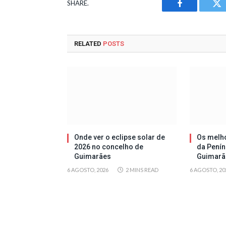
SHARE.
Facebook
Tw
RELATED
POSTS
Onde ver o eclipse solar de
Os melh
2026 no concelho de
da Penín
Guimarães
Guimarã
6 AGOSTO, 2026
2 MINS READ
6 AGOSTO, 20