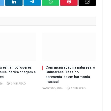
itter
LinkedIn
Telegram
WhatsApp
Pinterest
Email
ores hambúrgueres
Com inspiração na natureza, o
sula Ibérica chegam a
Guimarães Clássico
es
apresenta-se em harmonia
musical
26
1 MIN READ
5 AGOSTO, 2026
1 MIN READ