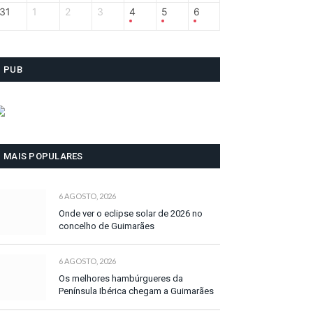
31
1
2
3
4
5
6
PUB
MAIS POPULARES
6 AGOSTO, 2026
Onde ver o eclipse solar de 2026 no
concelho de Guimarães
6 AGOSTO, 2026
Os melhores hambúrgueres da
Península Ibérica chegam a Guimarães