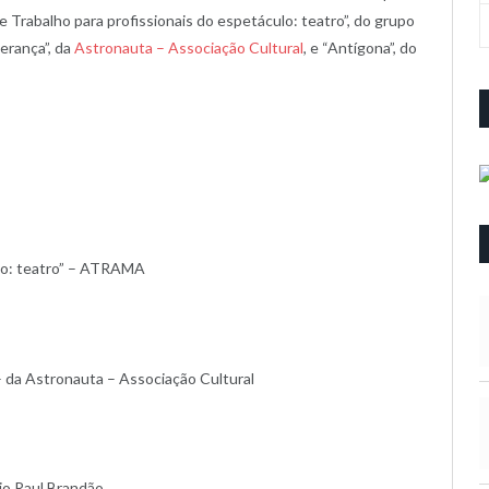
de Trabalho para profissionais do espetáculo: teatro”, do grupo
perança”, da
Astronauta – Associação Cultural
, e “Antígona”, do
ulo: teatro” – ATRAMA
– da Astronauta – Associação Cultural
io Raul Brandão