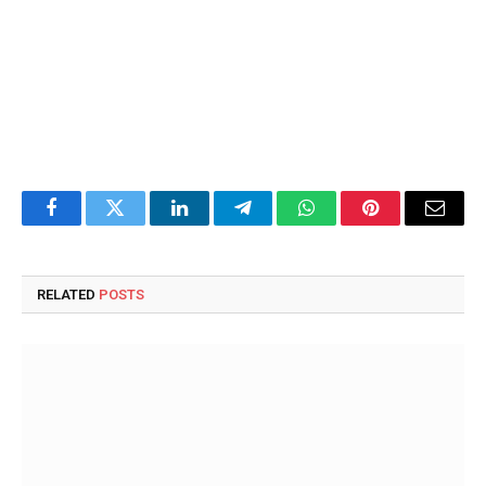
Facebook
Twitter
LinkedIn
Telegram
WhatsApp
Pinterest
Email
RELATED
POSTS