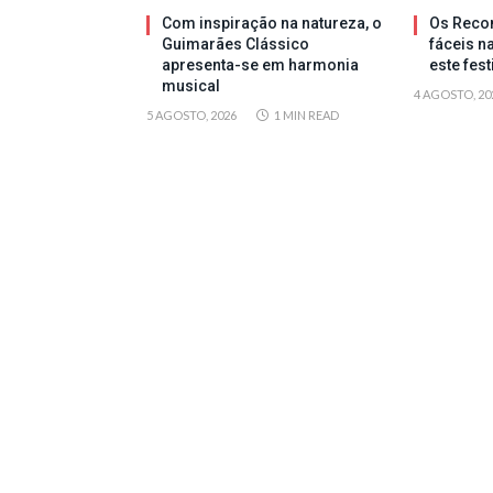
Com inspiração na natureza, o
Os Reco
Guimarães Clássico
fáceis n
apresenta-se em harmonia
este fes
musical
4 AGOSTO, 20
5 AGOSTO, 2026
1 MIN READ