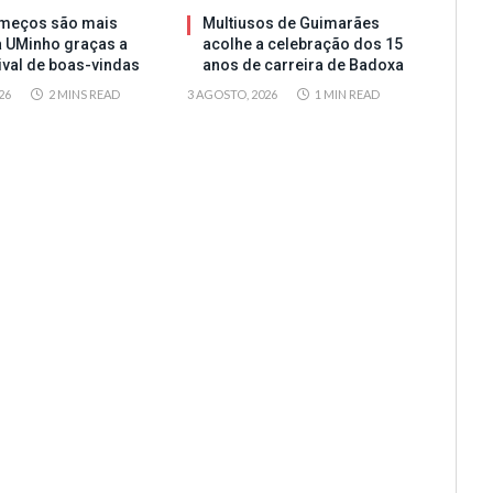
meços são mais
Multiusos de Guimarães
a UMinho graças a
acolhe a celebração dos 15
tival de boas-vindas
anos de carreira de Badoxa
26
2 MINS READ
3 AGOSTO, 2026
1 MIN READ