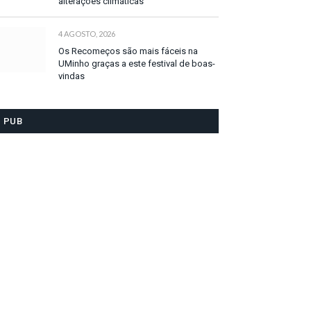
alterações climáticas
4 AGOSTO, 2026
Os Recomeços são mais fáceis na
UMinho graças a este festival de boas-
vindas
PUB