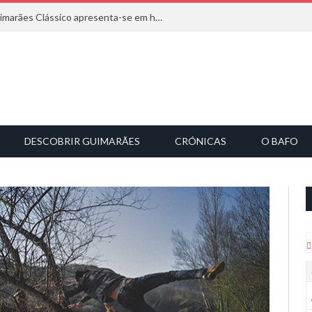
Com inspiração na natureza, o Guimarães Clássico apresenta-se em harmonia musical
DESCOBRIR GUIMARÃES
CRÓNICAS
O BAFO