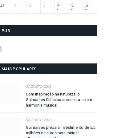
31
1
2
3
4
5
6
PUB
MAIS POPULARES
5 AGOSTO, 2026
Com inspiração na natureza, o
Guimarães Clássico apresenta-se em
harmonia musical
5 AGOSTO, 2026
Guimarães prepara investimento de 5,5
milhões de euros para mitigar