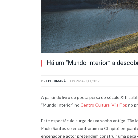
Há um “Mundo Interior” a descob
BY
FPGUIMARÃES
ON
2 MARÇO, 2017
A partir do livro do poeta persa do século XIII Jal
“Mundo Interior” no
Centro Cultural Vila Flor
, no p
Este espectáculo surge de um sonho antigo. Tão 
Paulo Santos se encontraram no Chapitô enquanto p
encenador e actor pretendem construir uma peça e