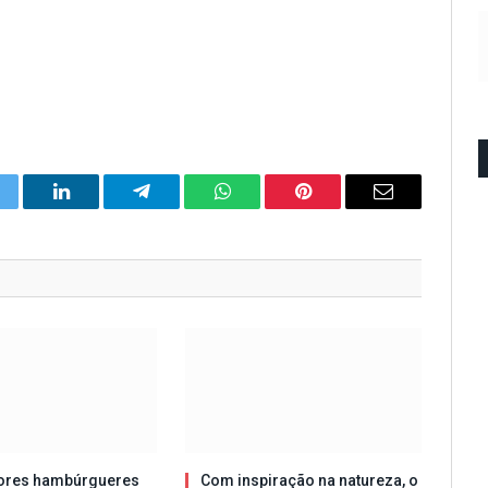
itter
LinkedIn
Telegram
WhatsApp
Pinterest
Email
ores hambúrgueres
Com inspiração na natureza, o