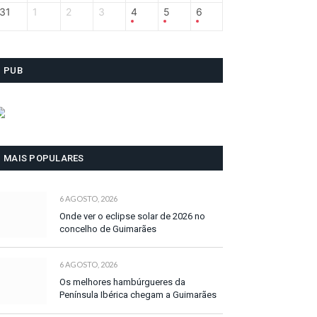
31
1
2
3
4
5
6
PUB
MAIS POPULARES
6 AGOSTO, 2026
Onde ver o eclipse solar de 2026 no
concelho de Guimarães
6 AGOSTO, 2026
Os melhores hambúrgueres da
Península Ibérica chegam a Guimarães