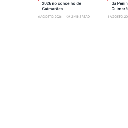
2026 no concelho de
da Penín
Guimarães
Guimarã
6 AGOSTO, 2026
2 MINS READ
6 AGOSTO, 20