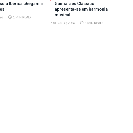
sula Ibérica chegam a
Guimarães Clássico
es
apresenta-se em harmonia
musical
26
1 MIN READ
5 AGOSTO, 2026
1 MIN READ