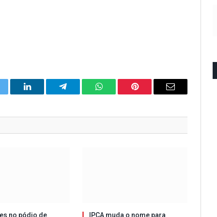
itter
LinkedIn
Telegram
WhatsApp
Pinterest
Email
es no pódio de
IPCA muda o nome para