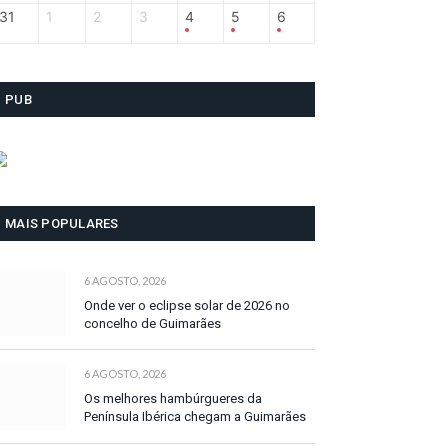
31
1
2
3
4
5
6
PUB
MAIS POPULARES
6 AGOSTO, 2026
Onde ver o eclipse solar de 2026 no
concelho de Guimarães
6 AGOSTO, 2026
Os melhores hambúrgueres da
Península Ibérica chegam a Guimarães