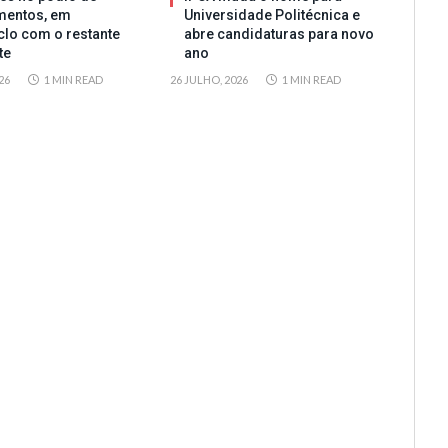
mentos, em
Universidade Politécnica e
clo com o restante
abre candidaturas para novo
te
ano
26
1 MIN READ
26 JULHO, 2026
1 MIN READ