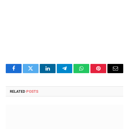
Facebook
Twitter
LinkedIn
Telegram
WhatsApp
Pinterest
Email
RELATED
POSTS