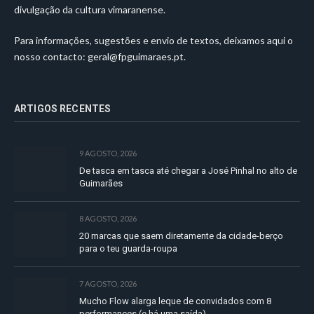
divulgação da cultura vimaranense.
Para informações, sugestões e envio de textos, deixamos aqui o
nosso contacto:
geral@fpguimaraes.pt
.
ARTIGOS RECENTES
9 AGOSTO, 2026
De tasca em tasca até chegar a José Pinhal no alto de
Guimarães
8 AGOSTO, 2026
20 marcas que saem diretamente da cidade-berço
para o teu guarda-roupa
7 AGOSTO, 2026
Mucho Flow alarga leque de convidados com 8
performances (e há uma saída)