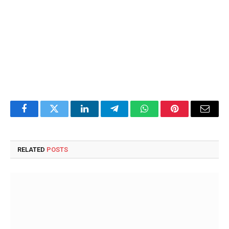
Facebook
Twitter
LinkedIn
Telegram
WhatsApp
Pinterest
Email
RELATED
POSTS