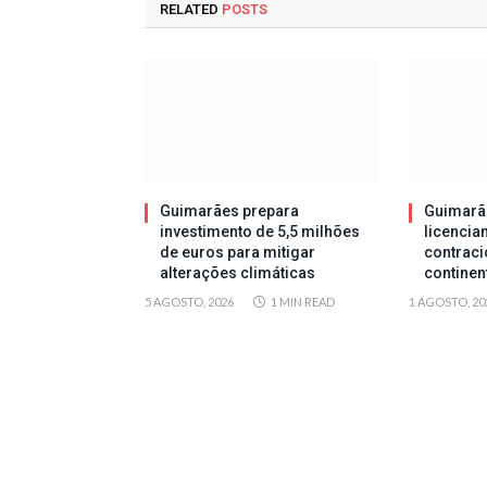
RELATED
POSTS
Guimarães prepara
Guimarã
investimento de 5,5 milhões
licencia
de euros para mitigar
contraci
alterações climáticas
continen
5 AGOSTO, 2026
1 MIN READ
1 AGOSTO, 20