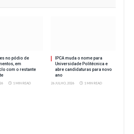
es no pódio de
IPCA muda o nome para
mentos, em
Universidade Politécnica e
clo com o restante
abre candidaturas para novo
te
ano
26
1 MIN READ
26 JULHO, 2026
1 MIN READ