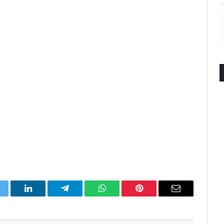
itter
LinkedIn
Telegram
WhatsApp
Pinterest
Email