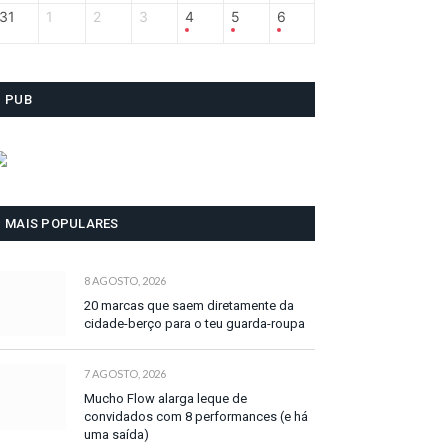
31
1
2
3
4
5
6
PUB
MAIS POPULARES
8 AGOSTO, 2026
20 marcas que saem diretamente da
cidade-berço para o teu guarda-roupa
7 AGOSTO, 2026
Mucho Flow alarga leque de
convidados com 8 performances (e há
uma saída)