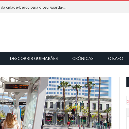
20 marcas que saem diretamente da cidade-berço para o teu guarda-roupa
DESCOBRIR GUIMARÃES
CRÓNICAS
O BAFO