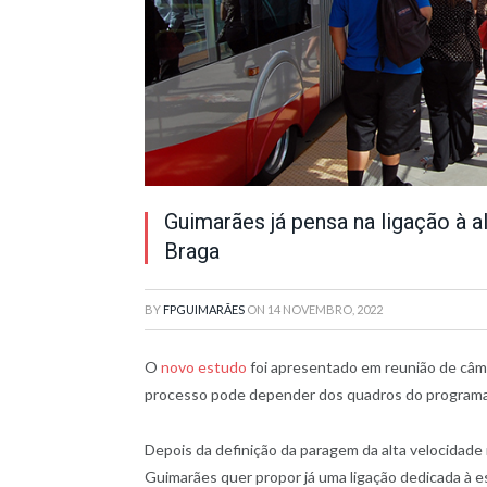
Guimarães já pensa na ligação à 
Braga
BY
FPGUIMARÃES
ON
14 NOVEMBRO, 2022
O
novo estudo
foi apresentado em reunião de câm
processo pode depender dos quadros do programa 
Depois da definição da paragem da alta velocidade
Guimarães quer propor já uma ligação dedicada à es