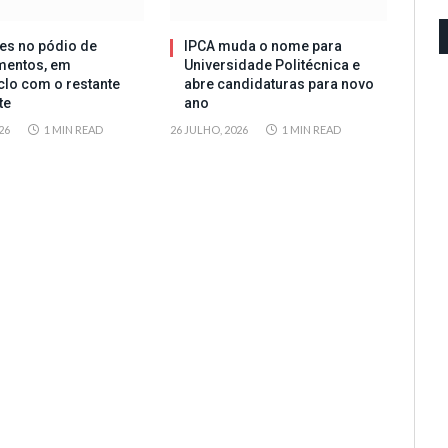
es no pódio de
IPCA muda o nome para
mentos, em
Universidade Politécnica e
clo com o restante
abre candidaturas para novo
te
ano
26
1 MIN READ
26 JULHO, 2026
1 MIN READ