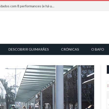
Mucho Flow alarga leque de convidados com 8 performances (e há uma saída)
DESCOBRIR GUIMARÃES
CRÓNICAS
O BAFO