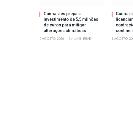
Guimarães prepara
Guimarã
investimento de 5,5 milhões
licencia
de euros para mitigar
contraci
alterações climáticas
continen
5 AGOSTO, 2026
1 MIN READ
1 AGOSTO, 20