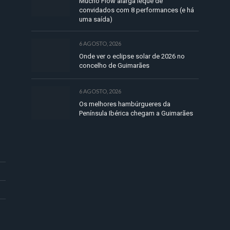
Mucho Flow alarga leque de
convidados com 8 performances (e há
uma saída)
6 AGOSTO, 2026
Onde ver o eclipse solar de 2026 no
concelho de Guimarães
6 AGOSTO, 2026
Os melhores hambúrgueres da
Península Ibérica chegam a Guimarães