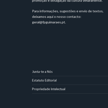
promoção e divulgação da cultura vimaranense.
Para informações, sugestões e envio de textos,
deixamos aqui o nosso contacto:
geral@fpguimaraes.pt
.
Junta-te a Nós
Estatuto Editorial
Propriedade Intelectual