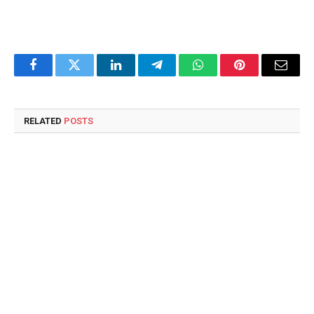
Facebook
Twitter
LinkedIn
Telegram
WhatsApp
Pinterest
Email
RELATED
POSTS