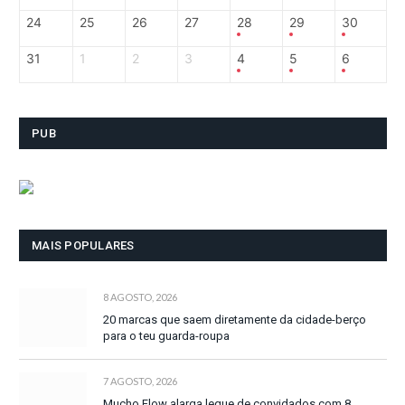
24
25
26
27
28
29
30
31
1
2
3
4
5
6
PUB
MAIS POPULARES
8 AGOSTO, 2026
20 marcas que saem diretamente da cidade-berço
para o teu guarda-roupa
7 AGOSTO, 2026
Mucho Flow alarga leque de convidados com 8