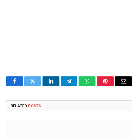
Facebook
Twitter
LinkedIn
Telegram
WhatsApp
Pinterest
Email
RELATED
POSTS