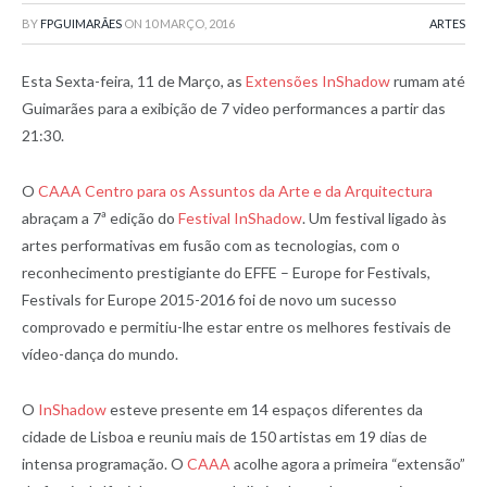
BY
FPGUIMARÃES
ON
10 MARÇO, 2016
ARTES
Esta Sexta-feira, 11 de Março, as
Extensões InShadow
rumam até
Guimarães para a exibição de 7 video performances a partir das
21:30.
O
CAAA Centro para os Assuntos da Arte e da Arquitectura
abraçam a 7ª edição do
Festival InShadow
. Um festival ligado às
artes performativas em fusão com as tecnologias, com o
reconhecimento prestigiante do EFFE – Europe for Festivals,
Festivals for Europe 2015-2016 foi de novo um sucesso
comprovado e permitiu-lhe estar entre os melhores festivais de
vídeo-dança do mundo.
O
InShadow
esteve presente em 14 espaços diferentes da
cidade de Lisboa e reuniu mais de 150 artistas em 19 dias de
intensa programação. O
CAAA
acolhe agora a primeira “extensão”