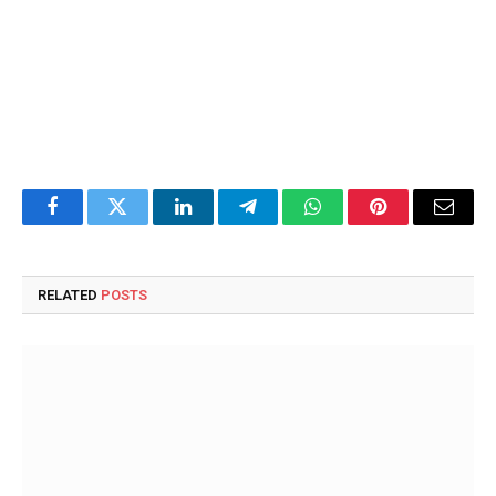
Facebook
Twitter
LinkedIn
Telegram
WhatsApp
Pinterest
Email
RELATED
POSTS