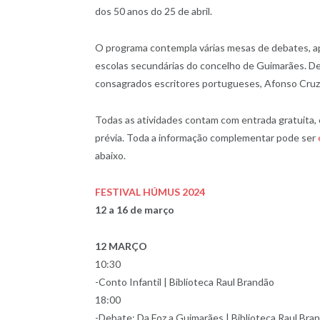
dos 50 anos do 25 de abril.
O programa contempla várias mesas de debates, a
escolas secundárias do concelho de Guimarães. De
consagrados escritores portugueses, Afonso Cruz,
Todas as atividades contam com entrada gratuita,
prévia. Toda a informação complementar pode ser
abaixo.
FESTIVAL HÚMUS 2024
12 a 16 de março
12 MARÇO
10:30
-Conto Infantil | Biblioteca Raul Brandão
18:00
-Debate: Da Foz a Guimarães | Biblioteca Raul Bra