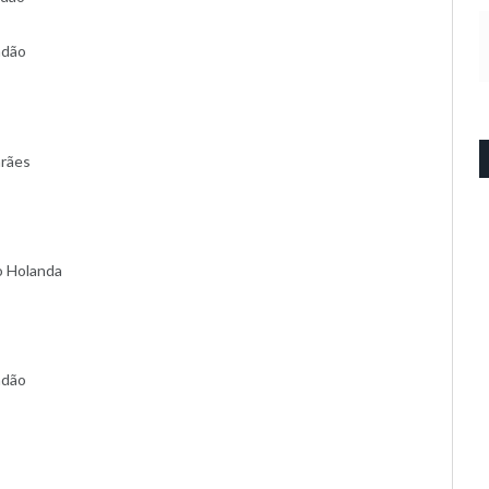
ndão
arães
co Holanda
ndão