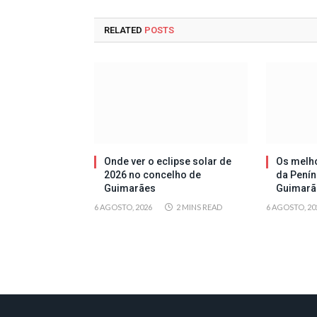
RELATED
POSTS
Onde ver o eclipse solar de
Os melh
2026 no concelho de
da Penín
Guimarães
Guimarã
6 AGOSTO, 2026
2 MINS READ
6 AGOSTO, 20