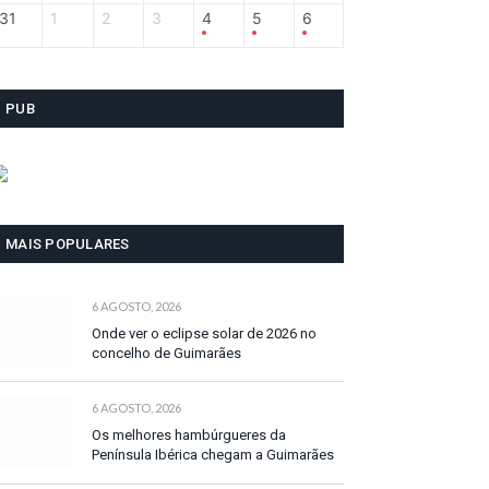
31
1
2
3
4
5
6
PUB
MAIS POPULARES
6 AGOSTO, 2026
Onde ver o eclipse solar de 2026 no
concelho de Guimarães
6 AGOSTO, 2026
Os melhores hambúrgueres da
Península Ibérica chegam a Guimarães