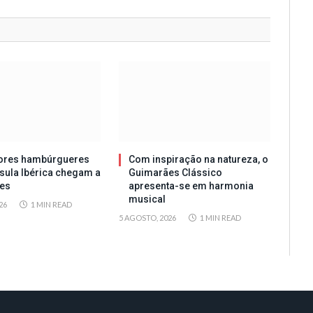
ores hambúrgueres
Com inspiração na natureza, o
sula Ibérica chegam a
Guimarães Clássico
es
apresenta-se em harmonia
musical
26
1 MIN READ
5 AGOSTO, 2026
1 MIN READ