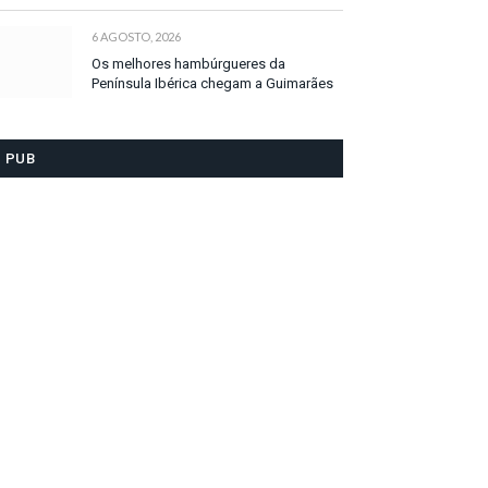
6 AGOSTO, 2026
Os melhores hambúrgueres da
Península Ibérica chegam a Guimarães
PUB