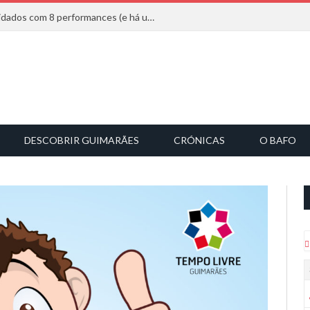
Mucho Flow alarga leque de convidados com 8 performances (e há uma saída)
DESCOBRIR GUIMARÃES
CRÓNICAS
O BAFO