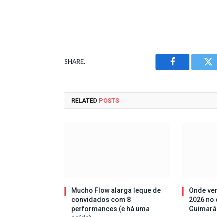
SHARE.
Facebook
Tw
RELATED
POSTS
Mucho Flow alarga leque de
Onde ver
convidados com 8
2026 no 
performances (e há uma
Guimarã