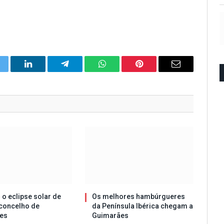
itter
LinkedIn
Telegram
WhatsApp
Pinterest
Email
 o eclipse solar de
Os melhores hambúrgueres
concelho de
da Península Ibérica chegam a
es
Guimarães