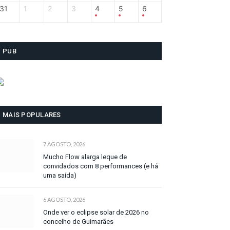
31
1
2
3
4
5
6
PUB
MAIS POPULARES
7 AGOSTO, 2026
Mucho Flow alarga leque de
convidados com 8 performances (e há
uma saída)
6 AGOSTO, 2026
Onde ver o eclipse solar de 2026 no
concelho de Guimarães