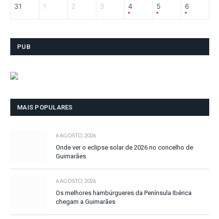
31
1
2
3
4
5
6
PUB
MAIS POPULARES
6 AGOSTO, 2026
Onde ver o eclipse solar de 2026 no concelho de
Guimarães
6 AGOSTO, 2026
Os melhores hambúrgueres da Península Ibérica
chegam a Guimarães