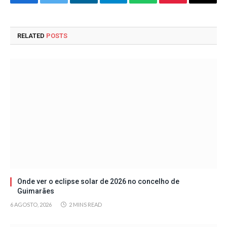
Facebook
Twitter
LinkedIn
Telegram
WhatsApp
Pinterest
Email
RELATED
POSTS
Onde ver o eclipse solar de 2026 no concelho de
Guimarães
6 AGOSTO, 2026
2 MINS READ