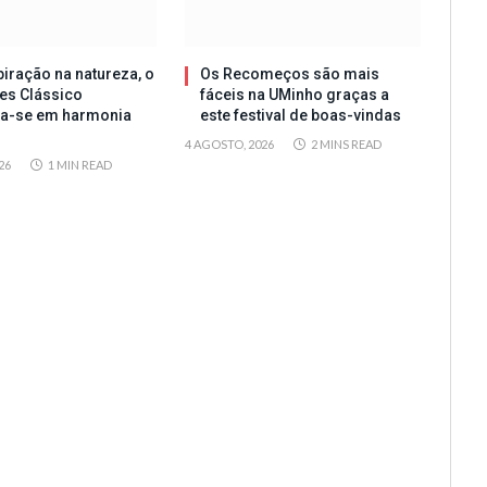
iração na natureza, o
Os Recomeços são mais
es Clássico
fáceis na UMinho graças a
ta-se em harmonia
este festival de boas-vindas
4 AGOSTO, 2026
2 MINS READ
26
1 MIN READ