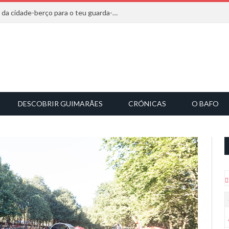
20 marcas que saem diretamente da cidade-berço para o teu guarda-roupa
DESCOBRIR GUIMARÃES
CRÓNICAS
O BAFO