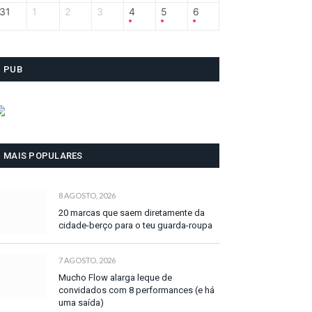
31
1
2
3
4
5
6
PUB
MAIS POPULARES
8 AGOSTO, 2026
20 marcas que saem diretamente da
cidade-berço para o teu guarda-roupa
7 AGOSTO, 2026
Mucho Flow alarga leque de
convidados com 8 performances (e há
uma saída)