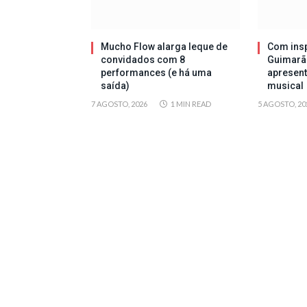
Mucho Flow alarga leque de
Com insp
convidados com 8
Guimarã
performances (e há uma
apresen
saída)
musical
7 AGOSTO, 2026
1 MIN READ
5 AGOSTO, 20