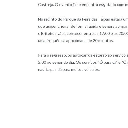
Castreja. O evento já se encontra esgotado com m
No recinto do Parque da Feira das Taipas estará u
que quiser chegar de forma rápida e segura ao gran
e Briteiros vão acontecer entre as 17:00 e as 20:00,
uma frequência aproximada de 20 minutos.
Para o regresso, os autocarros estarão ao serviço a 
5:00 no segundo dia. Os serviços “Ó para cá” e “Ó p
nas Taipas dá para muitos veículos.