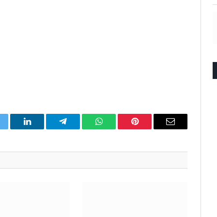
itter
LinkedIn
Telegram
WhatsApp
Pinterest
Email