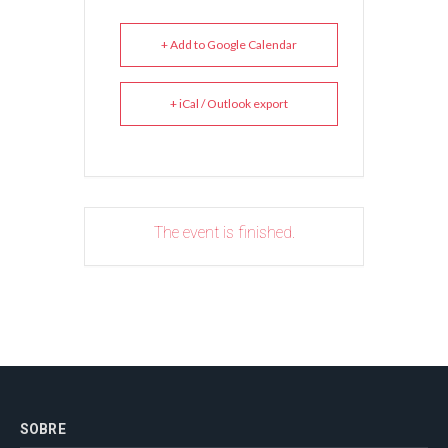
+ Add to Google Calendar
+ iCal / Outlook export
The event is finished.
SOBRE