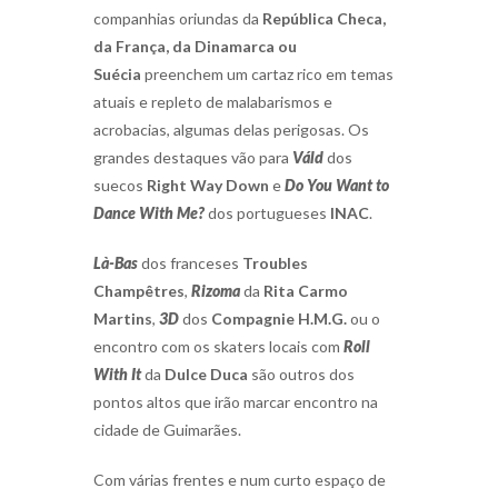
companhias oriundas da
República Checa,
da França, da Dinamarca ou
Suécia
preenchem um cartaz rico em temas
atuais e repleto de malabarismos e
acrobacias, algumas delas perigosas. Os
grandes destaques vão para
Váld
dos
suecos
Right Way Down
e
Do You Want to
Dance With Me?
dos portugueses
INAC
.
Là-Bas
dos franceses
Troubles
Champêtres
,
Rizoma
da
Rita Carmo
Martins
,
3D
dos
Compagnie H.M.G.
ou o
encontro com os skaters locais com
Roll
With It
da
Dulce Duca
são outros dos
pontos altos que irão marcar encontro na
cidade de Guimarães.
Com várias frentes e num curto espaço de