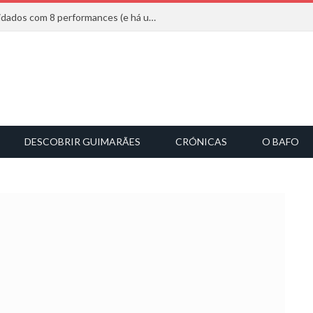
Mucho Flow alarga leque de convidados com 8 performances (e há uma saída)
DESCOBRIR GUIMARÃES
CRÓNICAS
O BAFO