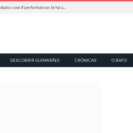
Mucho Flow alarga leque de convidados com 8 performances (e há uma saída)
DESCOBRIR GUIMARÃES
CRÓNICAS
O BAFO