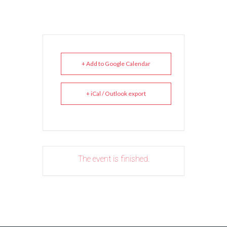
+ Add to Google Calendar
+ iCal / Outlook export
The event is finished.