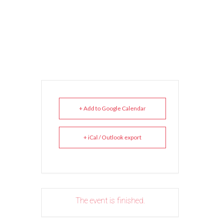
+ Add to Google Calendar
+ iCal / Outlook export
The event is finished.