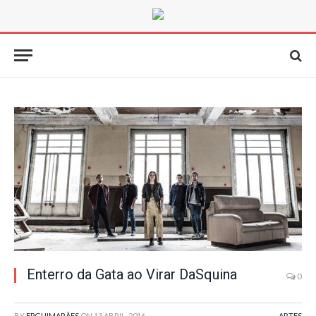
Enterro da Gata ao Virar DaSquina
0
BY
FPGUIMARÃES
ON
13 ABRIL, 2016
ARTES