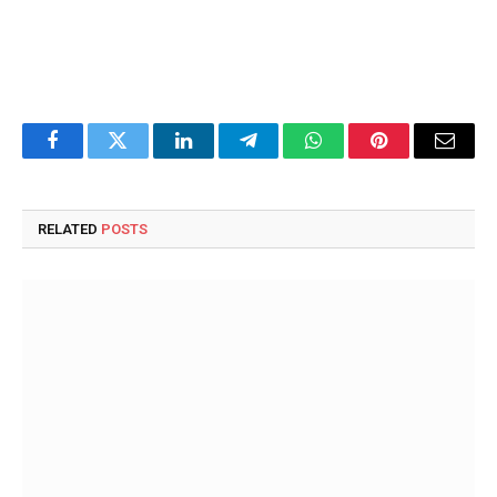
Facebook
Twitter
LinkedIn
Telegram
WhatsApp
Pinterest
Email
RELATED
POSTS