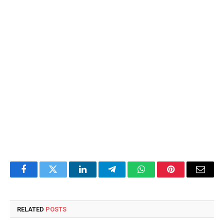
Facebook
Twitter
LinkedIn
Telegram
WhatsApp
Pinterest
Email
RELATED
POSTS