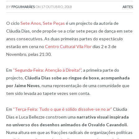
BY
FPGUIMARÃES
ON
17 OUTUBRO, 2018
ARTES
O ciclo
Sete Anos, Sete Peças
é um projecto da autoria de
Cláudia Dias, onde propõe-se a criar sete peças de dança em sete
anos consecutivos. As duas primeiras partes do espectáculo
estarão em cena no
Centro Cultural Vila Flor
dias 2 e 3 de
Novembro, pelas 21:30.
Em
“Segunda-Feira: Atenção à Direita!”
, a primeira parte do
projecto,
Cláudia Dias sobe ao ringue de boxe, acompanhada
por Jaime Neves
, numa representação de uma comunidade que
tem sido levada ao tapete vezes sem conta.
Em
“Terça-Feira: Tudo o que é sólido dissolve-se no ar”
Cláudia
Dias e Luca Bellezze constroem uma
narrativa visual inspirada
no universo dos desenhos animados de Osvaldo Cavandoli
.
Numa altura em que as fracções radicais de organizações políticas