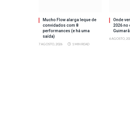
Mucho Flow alarga leque de
Onde ver
convidados com 8
2026 no 
performances (e há uma
Guimarã
saída)
6 AGOSTO, 20
7 AGOSTO, 2026
1 MIN READ