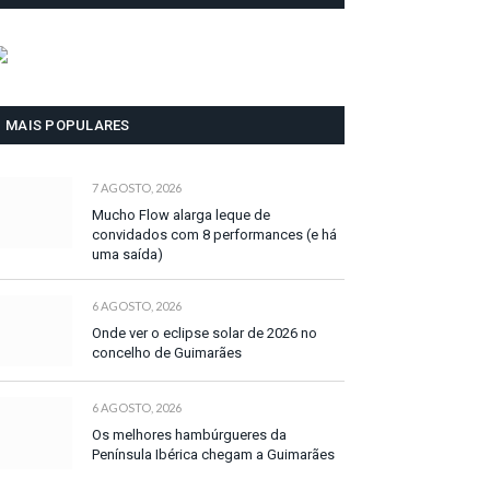
MAIS POPULARES
7 AGOSTO, 2026
Mucho Flow alarga leque de
convidados com 8 performances (e há
uma saída)
6 AGOSTO, 2026
Onde ver o eclipse solar de 2026 no
concelho de Guimarães
6 AGOSTO, 2026
Os melhores hambúrgueres da
Península Ibérica chegam a Guimarães