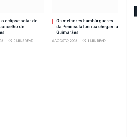
 o eclipse solar de
Os melhores hambúrgueres
concelho de
da Península Ibérica chegam a
es
Guimarães
26
2 MINS READ
6 AGOSTO, 2026
1 MIN READ