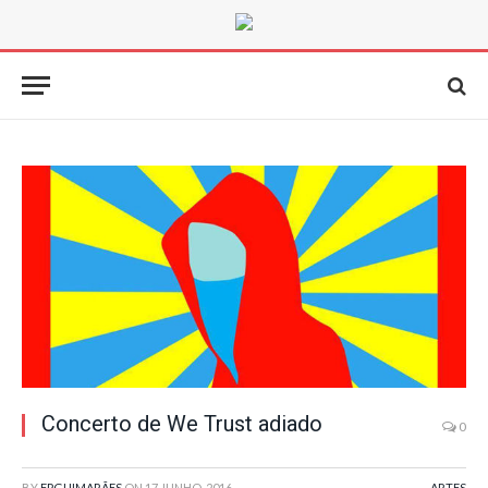
Concerto de We Trust adiado
0
BY
FPGUIMARÃES
ON
17 JUNHO, 2016
ARTES