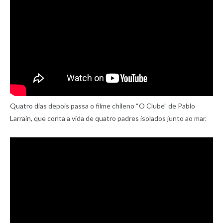
Quatro dias depois passa o filme chileno “O Clube” de Pablo
Larraín, que conta a vida de quatro padres isolados junto ao mar.