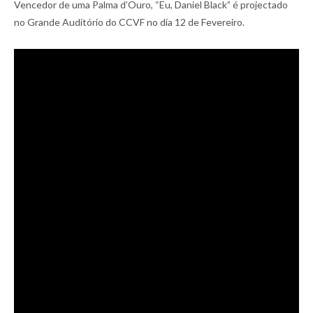
Vencedor de uma Palma d’Ouro, “Eu, Daniel Black” é projectado
no Grande Auditório do CCVF no dia 12 de Fevereiro.