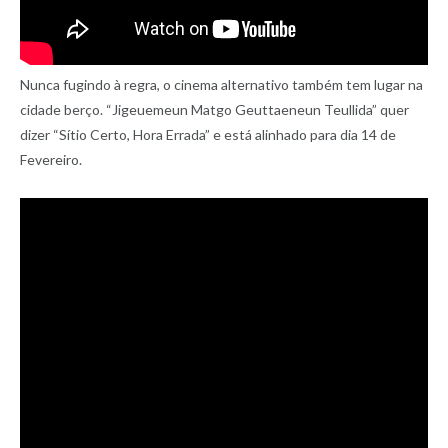
Nunca fugindo à regra, o cinema alternativo também tem lugar na
cidade berço. “Jigeuemeun Matgo Geuttaeneun Teullida” quer
dizer “Sítio Certo, Hora Errada” e está alinhado para dia 14 de
Fevereiro.