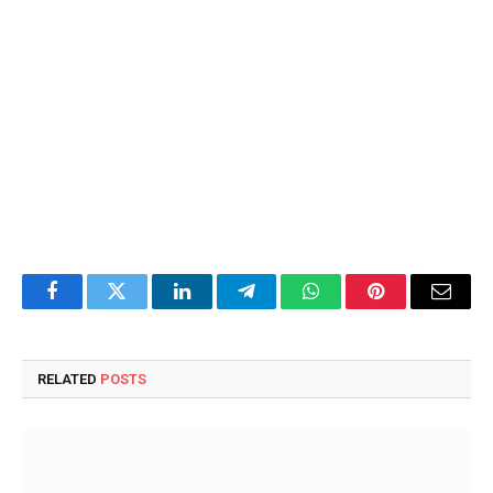
Facebook
Twitter
LinkedIn
Telegram
WhatsApp
Pinterest
Email
RELATED
POSTS