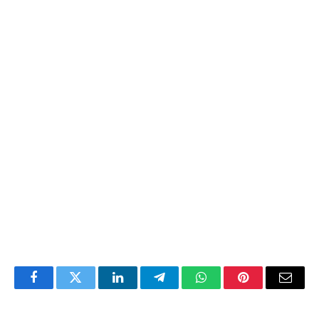
Facebook
Twitter
LinkedIn
Telegram
WhatsApp
Pinterest
Email