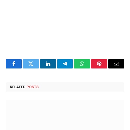
Facebook
Twitter
LinkedIn
Telegram
WhatsApp
Pinterest
Email
RELATED
POSTS