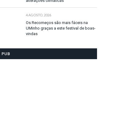
alterações climáticas
4 AGOSTO, 2026
Os Recomeços são mais fáceis na
UMinho graças a este festival de boas-
vindas
PUB