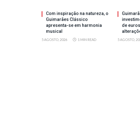
Com inspiração na natureza, o
Guimarã
Guimarães Clássico
investim
apresenta-se em harmonia
de euros
musical
alteraçõ
5 AGOSTO, 2026
1 MIN READ
5 AGOSTO, 20