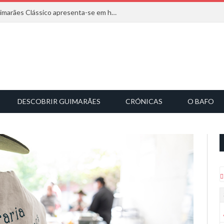
Com inspiração na natureza, o Guimarães Clássico apresenta-se em harmonia musical
DESCOBRIR GUIMARÃES
CRÓNICAS
O BAFO