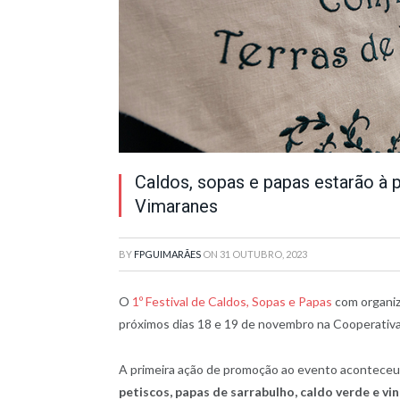
Caldos, sopas e papas estarão à 
Vimaranes
BY
FPGUIMARÃES
ON
31 OUTUBRO, 2023
O
1º Festival de Caldos, Sopas e Papas
com organiz
próximos dias 18 e 19 de novembro na Cooperativa A
A primeira ação de promoção ao evento acontece
petiscos, papas de sarrabulho, caldo verde e vi