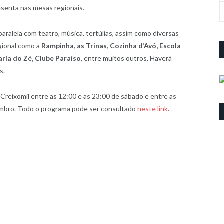
senta nas mesas regionais.
ralela com teatro, música, tertúlias, assim como diversas
gional como a
Rampinha, as Trinas, Cozinha d’Avó, Escola
aria do Zé, Clube Paraíso
, entre muitos outros. Haverá
s.
 Creixomil entre as 12:00 e as 23:00 de sábado e entre as
embro. Todo o programa pode ser consultado
neste link
.