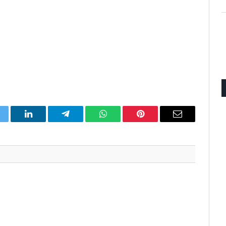
itter
LinkedIn
Telegram
WhatsApp
Pinterest
Email