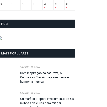
31
1
2
3
4
5
6
PUB
MAIS POPULARES
5 AGOSTO, 2026
Com inspiração na natureza, o
Guimarães Clássico apresenta-se em
harmonia musical
5 AGOSTO, 2026
Guimarães prepara investimento de 5,5
milhões de euros para mitigar