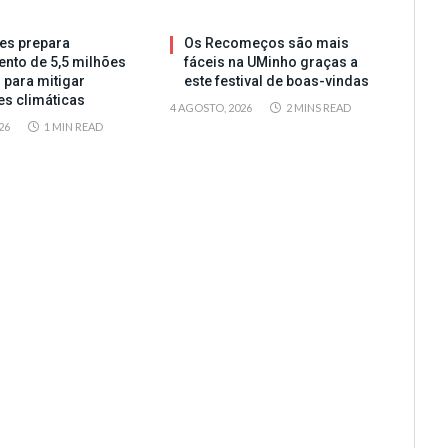
es prepara
Os Recomeços são mais
ento de 5,5 milhões
fáceis na UMinho graças a
 para mitigar
este festival de boas-vindas
es climáticas
4 AGOSTO, 2026
2 MINS READ
26
1 MIN READ