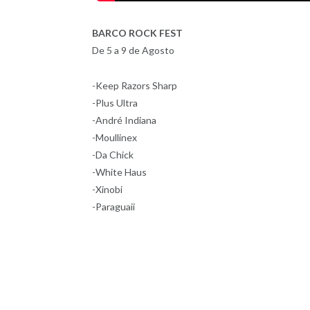
BARCO ROCK FEST
De 5 a 9 de Agosto
-Keep Razors Sharp
-Plus Ultra
-André Indiana
-Moullinex
-Da Chick
-White Haus
-Xinobi
-Paraguaii