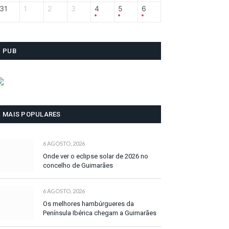
31
1
2
3
4
5
6
PUB
MAIS POPULARES
6 AGOSTO, 2026
Onde ver o eclipse solar de 2026 no
concelho de Guimarães
6 AGOSTO, 2026
Os melhores hambúrgueres da
Península Ibérica chegam a Guimarães