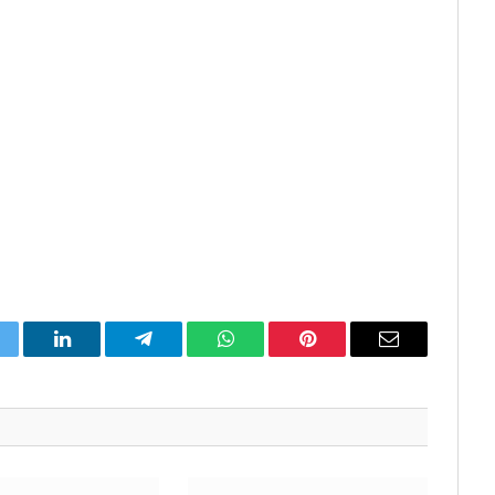
itter
LinkedIn
Telegram
WhatsApp
Pinterest
Email