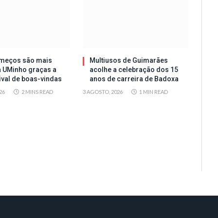
meços são mais
Multiusos de Guimarães
a UMinho graças a
acolhe a celebração dos 15
tival de boas-vindas
anos de carreira de Badoxa
26
2 MINS READ
3 AGOSTO, 2026
1 MIN READ