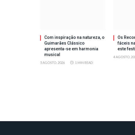
Com inspiração na natureza, o
Os Reco
Guimarães Clássico
fáceis n
apresenta-se em harmonia
este fes
musical
4 AGOSTO, 20
5 AGOSTO, 2026
1 MIN READ