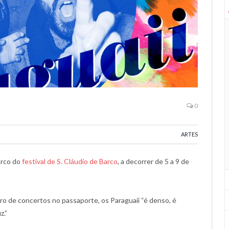
0
ARTES
arco do
festival de S. Cláudio de Barco
, a decorrer de 5 a 9 de
o de concertos no passaporte, os Paraguaii “é denso, é
z.”