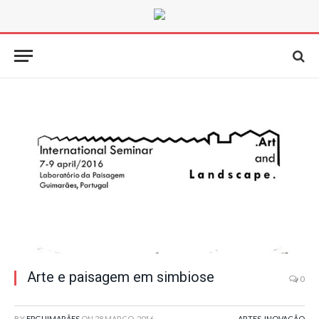
Arte e paisagem em simbiose
0
BY
FPGUIMARÃES
ON
28 MARÇO, 2016
ARTES
,
INOVAÇÃO