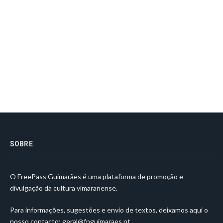
SOBRE
O FreePass Guimarães é uma plataforma de promoção e
divulgação da cultura vimaranense.
Para informações, sugestões e envio de textos, deixamos aqui o
nosso contacto:
geral@fpguimaraes.pt
.