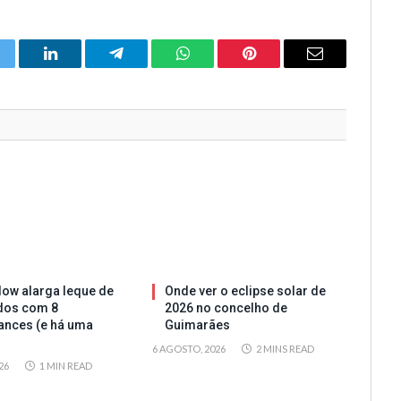
itter
LinkedIn
Telegram
WhatsApp
Pinterest
Email
ow alarga leque de
Onde ver o eclipse solar de
dos com 8
2026 no concelho de
ances (e há uma
Guimarães
6 AGOSTO, 2026
2 MINS READ
26
1 MIN READ