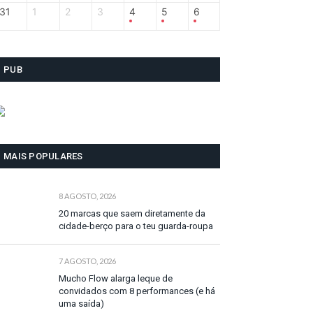
31
1
2
3
4
5
6
PUB
MAIS POPULARES
8 AGOSTO, 2026
20 marcas que saem diretamente da
cidade-berço para o teu guarda-roupa
7 AGOSTO, 2026
Mucho Flow alarga leque de
convidados com 8 performances (e há
uma saída)