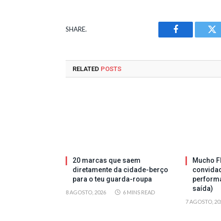
SHARE.
Facebook
Tw
RELATED
POSTS
20 marcas que saem
Mucho Fl
diretamente da cidade-berço
convida
para o teu guarda-roupa
perform
saída)
8 AGOSTO, 2026
6 MINS READ
7 AGOSTO, 20