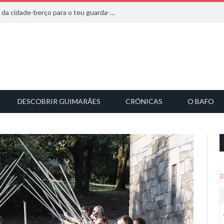
20 marcas que saem diretamente da cidade-berço para o teu guarda-roupa
DESCOBRIR GUIMARÃES
CRÓNICAS
O BAFO