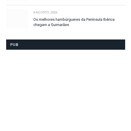
6 AGOSTO, 2026
Os melhores hambúrgueres da Península Ibérica
chegam a Guimarães
PUB