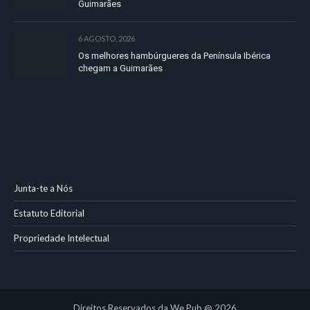
Guimarães
6 AGOSTO, 2026
Os melhores hambúrgueres da Península Ibérica
chegam a Guimarães
Junta-te a Nós
Estatuto Editorial
Propriedade Intelectual
Direitos Reservados da We Pub @ 2026