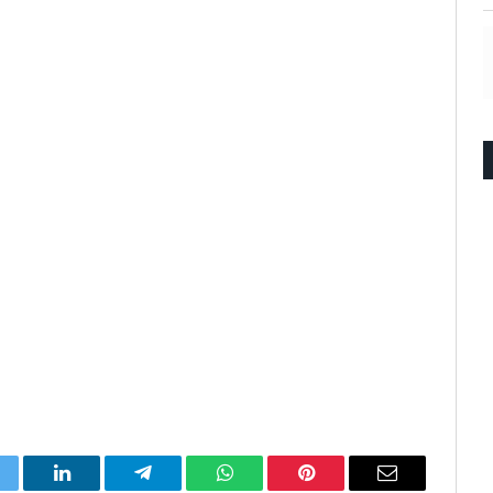
itter
LinkedIn
Telegram
WhatsApp
Pinterest
Email