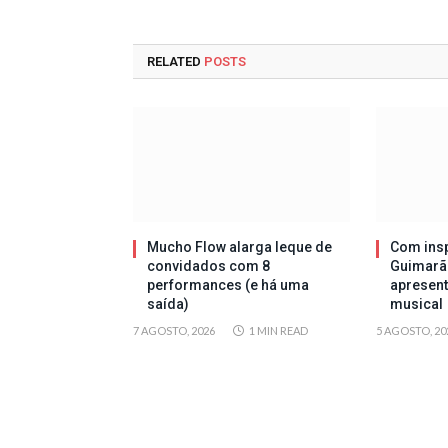
RELATED
POSTS
Mucho Flow alarga leque de
Com insp
convidados com 8
Guimarã
performances (e há uma
apresen
saída)
musical
7 AGOSTO, 2026
1 MIN READ
5 AGOSTO, 20