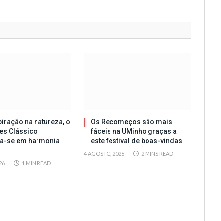
iração na natureza, o
Os Recomeços são mais
es Clássico
fáceis na UMinho graças a
ta-se em harmonia
este festival de boas-vindas
4 AGOSTO, 2026
2 MINS READ
26
1 MIN READ