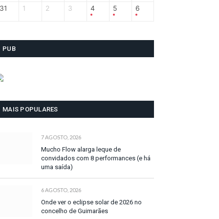
31
1
2
3
4
5
6
PUB
MAIS POPULARES
7 AGOSTO, 2026
Mucho Flow alarga leque de
convidados com 8 performances (e há
uma saída)
6 AGOSTO, 2026
Onde ver o eclipse solar de 2026 no
concelho de Guimarães