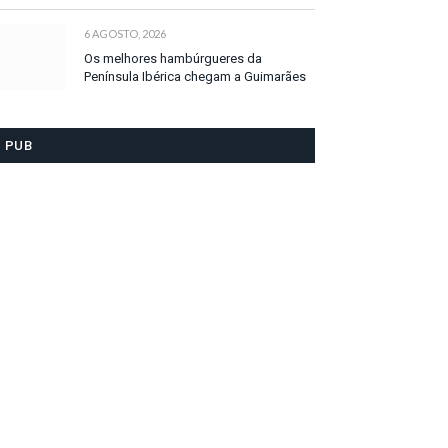
6 AGOSTO, 2026
Os melhores hambúrgueres da
Península Ibérica chegam a Guimarães
PUB