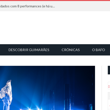
Mucho Flow alarga leque de convidados com 8 performances (e há uma saída)
DESCOBRIR GUIMARÃES
CRÓNICAS
O BAFO