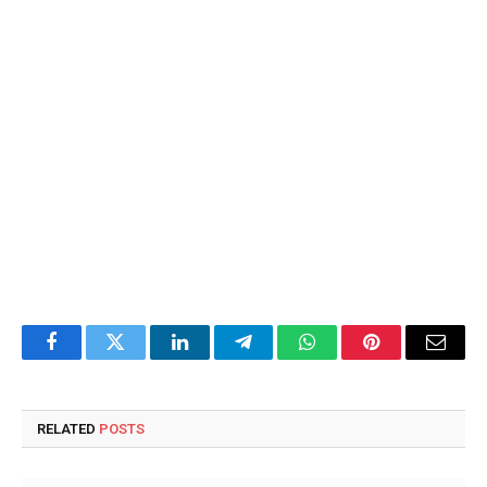
Facebook
Twitter
LinkedIn
Telegram
WhatsApp
Pinterest
Email
RELATED
POSTS