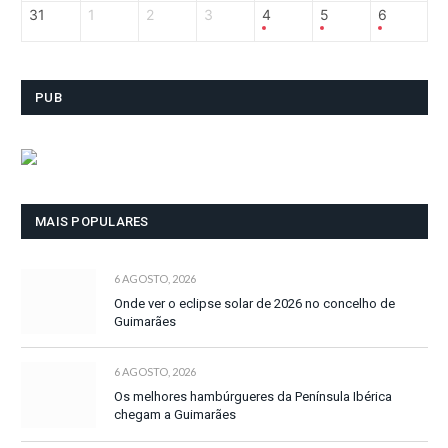
31
1
2
3
4
5
6
PUB
MAIS POPULARES
6 AGOSTO, 2026
Onde ver o eclipse solar de 2026 no concelho de
Guimarães
6 AGOSTO, 2026
Os melhores hambúrgueres da Península Ibérica
chegam a Guimarães