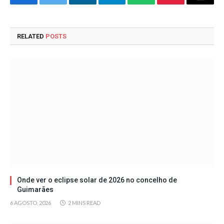
Facebook
Twitter
LinkedIn
Telegram
WhatsApp
Pinterest
Email
RELATED
POSTS
Onde ver o eclipse solar de 2026 no concelho de
Guimarães
6 AGOSTO, 2026
2 MINS READ