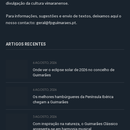
divulgação da cultura vimaranense.
Para informações, sugestões e envio de textos, deixamos aqui o
nosso contacto:
geral@fpguimaraes.pt
.
ARTIGOS RECENTES
6 AGOSTO, 2026
Onde ver o eclipse solar de 2026 no concelho de
Guimarães
6 AGOSTO, 2026
Os melhores hambúrgueres da Península Ibérica
chegam a Guimarães
5 AGOSTO, 2026
Com inspiração na natureza, o Guimarães Clássico
apresenta-se em harmonia musical