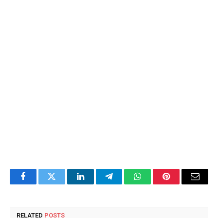
Facebook
Twitter
LinkedIn
Telegram
WhatsApp
Pinterest
Email
RELATED
POSTS