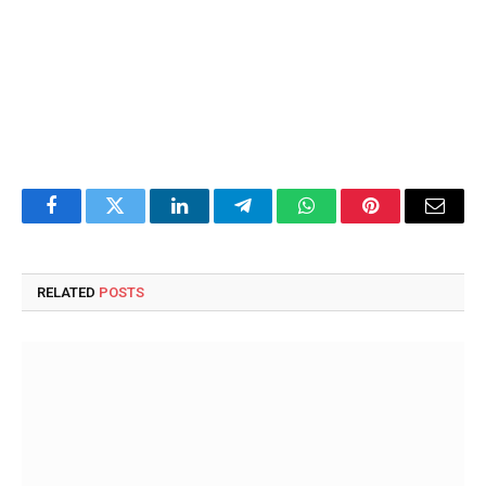
Facebook
Twitter
LinkedIn
Telegram
WhatsApp
Pinterest
Email
RELATED
POSTS