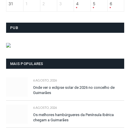
31
1
2
3
4
5
6
PUB
MAIS POPULARES
6 AGOSTO, 2026
Onde ver o eclipse solar de 2026 no concelho de
Guimarães
6 AGOSTO, 2026
Os melhores hambúrgueres da Península Ibérica
chegam a Guimarães