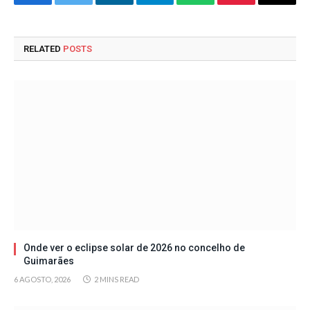
Facebook
Twitter
LinkedIn
Telegram
WhatsApp
Pinterest
Email
RELATED
POSTS
Onde ver o eclipse solar de 2026 no concelho de
Guimarães
6 AGOSTO, 2026
2 MINS READ