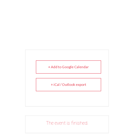
+ Add to Google Calendar
+ iCal / Outlook export
The event is finished.