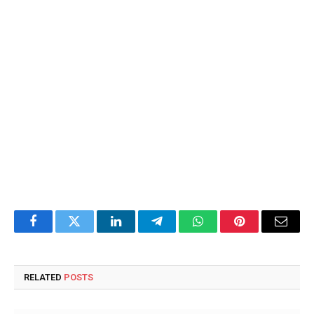
Facebook
Twitter
LinkedIn
Telegram
WhatsApp
Pinterest
Email
RELATED
POSTS