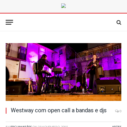
Westway com open call a bandas e djs
0
BY
FPGUIMARÃES
ON
23 NOVEMBRO, 2015
ARTES