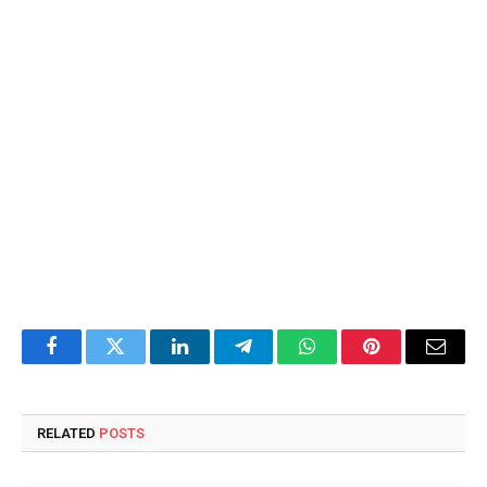
Facebook
Twitter
LinkedIn
Telegram
WhatsApp
Pinterest
Email
RELATED
POSTS